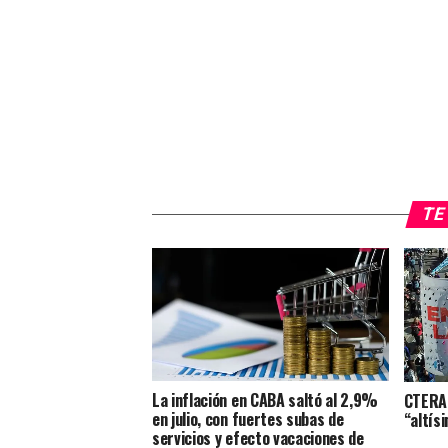
TE 
La inflación en CABA saltó al 2,9%
CTERA 
en julio, con fuertes subas de
“altís
servicios y efecto vacaciones de