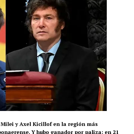
Milei y Axel Kicillof en la región más
 bonaerense. Y hubo ganador por paliza: en 21