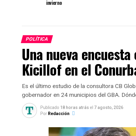
invierno
POLÍTICA
Una nueva encuesta e
Kicillof en el Conurb
Es el último estudio de la consultora CB Glob
gobernador en 24 municipios del GBA. Dónd
Publicado
18 horas atrás
el
7 agosto, 2026
Por
Redacción