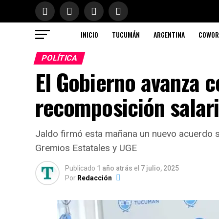
INICIO
TUCUMÁN
ARGENTINA
COWOR
POLÍTICA
El Gobierno avanza 
recomposición salari
Jaldo firmó esta mañana un nuevo acuerdo sa
Gremios Estatales y UGE
Publicado
1 año atrás
el
7 julio, 2025
Por
Redacción