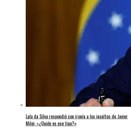
Lula da Silva respondió con ironía a los insultos de Javier
Milei: «¿Quién es ese tipo?»