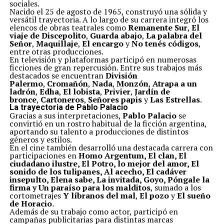
sociales.
Nacido el 25 de agosto de 1965, construyó una sólida y
versátil trayectoria. A lo largo de su carrera integró los
elencos de obras teatrales como
Remanente Sur
,
El
viaje de Discepolito
,
Guarda abajo
,
La palabra del
Señor
,
Maquillaje
,
El encargo
y
No tenés códigos
,
entre otras producciones.
En televisión y plataformas participó en numerosas
ficciones de gran repercusión. Entre sus trabajos más
destacados se encuentran
División
Palermo
,
Cromañón
,
Nada
,
Monzón
,
Atrapa a un
ladrón
,
Edha
,
El lobista
,
Privier
,
Jardín de
bronce
,
Cartoneros
,
Señores papis
y
Las Estrellas
.
La trayectoria de Pablo Palacio
Gracias a sus interpretaciones,
Pablo Palacio
se
convirtió en un rostro habitual de la ficción argentina,
aportando su talento a producciones de distintos
géneros y estilos.
En el cine también desarrolló una destacada carrera con
participaciones en
Homo Argentum, El clan, El
ciudadano ilustre, El Potro, lo mejor del amor, El
sonido de los tulipanes, Al acecho, El cadáver
insepulto, Elena sabe, La invitada, Goyo, Póngale la
firma y Un paraíso para los malditos
, sumado a los
cortometrajes
Y líbranos del mal
,
El pozo
y
El sueño
de Horacio
.
Además de su trabajo como actor, participó en
campañas publicitarias para distintas marcas