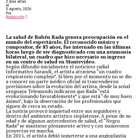
2 días atrás
el
5 agosto, 2026
Por
Redacción
La salud de Rubén Rada genera preocupación en el
mundo del espectáculo. El reconocido músico y
compositor, de 83 años, fue internado en las últimas
horas luego de ser diagnosticado con una neumonía
bilateral, un cuadro que hizo necesario su ingreso
en un centro de salud en Montevideo.
Según difundió inicialmente el noticiero radial
Informativo Sarandí, el artista atraviesa “un cuadro
respiratorio complejo”. Si bien por el momento no se dio
a conocer un parte médico oficial ni trascendieron
precisiones sobre la evolución del artista, desde la señal
uruguaya Telemundo indicaron que Rada “está
evolucionando favorablemente” y que está “de muy buen
ánimo”, bajo la observación de los profesionales que
siguen de cerca su estado.
La noticia provocó inquietud entre sus seguidores y
dentro del ambiente artístico rioplatense. A pesar de su
edad y de algunos antecedentes de salud, el “Negro
Rada” se mantiene plenamente activo y con numerosos
proyectos en marcha.
En 2015, el artista debió someterse a una angioplastia