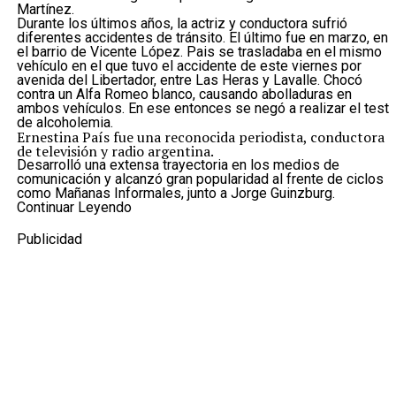
Martínez.
Durante los últimos años, la actriz y conductora sufrió
diferentes accidentes de tránsito. El último fue en marzo, en
el barrio de Vicente López. Pais se trasladaba en el mismo
vehículo en el que tuvo el accidente de este viernes por
avenida del Libertador, entre Las Heras y Lavalle. Chocó
contra un Alfa Romeo blanco, causando abolladuras en
ambos vehículos. En ese entonces se negó a realizar el test
de alcoholemia.
Ernestina País fue una reconocida periodista, conductora
de televisión y radio argentina.
Desarrolló una extensa trayectoria en los medios de
comunicación y alcanzó gran popularidad al frente de ciclos
como Mañanas Informales, junto a Jorge Guinzburg.
También condujo programas de entretenimiento,
Continuar Leyendo
actualidad y radio en distintos canales y emisoras.
Además de su carrera profesional, en los últimos años habló
Publicidad
públicamente sobre sus problemas de salud mental y su
lucha contra las adicciones, convirtiéndose en una voz que
promovía la importancia de pedir ayuda y abordar estas
problemáticas sin estigmas.
Temas relacionados:
accidente ferroviario
actualidad
ernestina
pais
peridista fallecida
Siguente