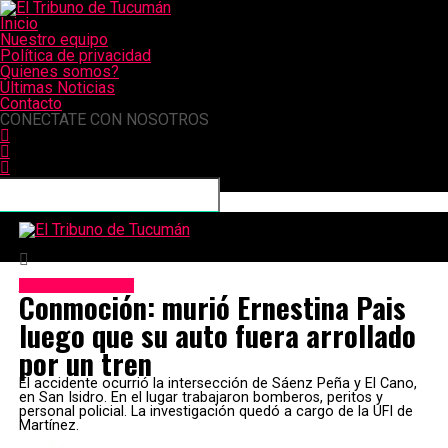
Inicio
Nuestro equipo
Política de privacidad
Quienes somos?
Últimas Noticias
Contacto
CONECTATE CON NOSOTROS
El Tribuno de Tucumán
Espectáculos & TV
Conmoción: murió Ernestina Pais
luego que su auto fuera arrollado
por un tren
El accidente ocurrió la intersección de Sáenz Peña y El Cano,
en San Isidro. En el lugar trabajaron bomberos, peritos y
personal policial. La investigación quedó a cargo de la UFI de
Martínez.