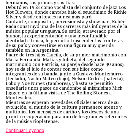
hermanos, sus primos y sus tías.
Debutó en 1958 como vocalista del conjunto de jazz Los
Hot Blowers, donde cantaba bajo el seudónimo de Richie
Silver y desde entonces nunca más paró.
Cantante, compositor, percusionista y showman, Rubén
Rada construyó una de las carreras más influyentes de la
música popular uruguaya. Su estilo, atravesado por el
humor, la experimentación y una inconfundible
identidad rítmica, le permitió trascender las fronteras
de su país y convertirse en una figura muy querida
también en la Argentina.
Padre de tres hijos (Lucila, de su primer matrimonio con
María Fernanda; Matías y Julieta, del segundo
matrimonio con Patricia, su pareja desde hace 40 años),
hoy se da el lujo de contar con sus hijos como
integrantes de su banda, junto a Gustavo Montemurro
(teclado), Nacho Mateu (bajo), Nelson Cedrés (batería),
Lobo y Noe Nuñez (tambores), y hasta se permitió
enseñarle unos pasos de candombe al mismísimo Mick
Jagger, en la última visita de The Rolling Stones a
Montevideo.
Mientras se esperan novedades oficiales acerca de su
evolución, el mundo de la cultura permanece atento y
multiplica los mensajes de cariño y los deseos de una
pronta recuperación para uno de los grandes referentes
de la música rioplatense.
Continuar Leyendo