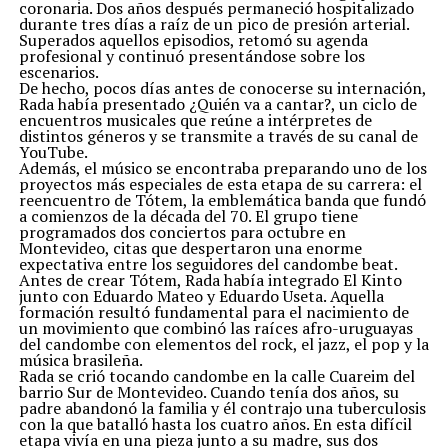
coronaria. Dos años después permaneció hospitalizado
durante tres días a raíz de un pico de presión arterial.
Superados aquellos episodios, retomó su agenda
profesional y continuó presentándose sobre los
escenarios.
De hecho, pocos días antes de conocerse su internación,
Rada había presentado ¿Quién va a cantar?, un ciclo de
encuentros musicales que reúne a intérpretes de
distintos géneros y se transmite a través de su canal de
YouTube.
Además, el músico se encontraba preparando uno de los
proyectos más especiales de esta etapa de su carrera: el
reencuentro de Tótem, la emblemática banda que fundó
a comienzos de la década del 70. El grupo tiene
programados dos conciertos para octubre en
Montevideo, citas que despertaron una enorme
expectativa entre los seguidores del candombe beat.
Antes de crear Tótem, Rada había integrado El Kinto
junto con Eduardo Mateo y Eduardo Useta. Aquella
formación resultó fundamental para el nacimiento de
un movimiento que combinó las raíces afro-uruguayas
del candombe con elementos del rock, el jazz, el pop y la
música brasileña.
Rada se crió tocando candombe en la calle Cuareim del
barrio Sur de Montevideo. Cuando tenía dos años, su
padre abandonó la familia y él contrajo una tuberculosis
con la que batalló hasta los cuatro años. En esta difícil
etapa vivía en una pieza junto a su madre, sus dos