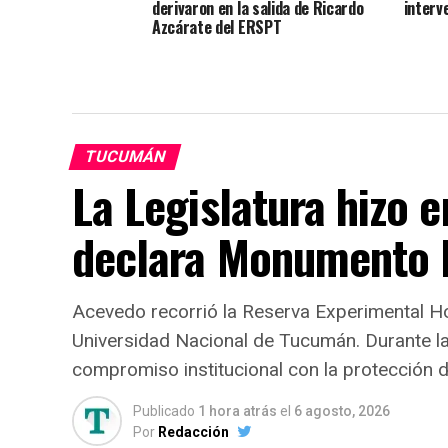
derivaron en la salida de Ricardo
interv
Azcárate del ERSPT
TUCUMÁN
La Legislatura hizo e
declara Monumento N
Acevedo recorrió la Reserva Experimental Hor
Universidad Nacional de Tucumán. Durante la 
compromiso institucional con la protección de 
Publicado
1 hora atrás
el
6 agosto, 2026
Por
Redacción