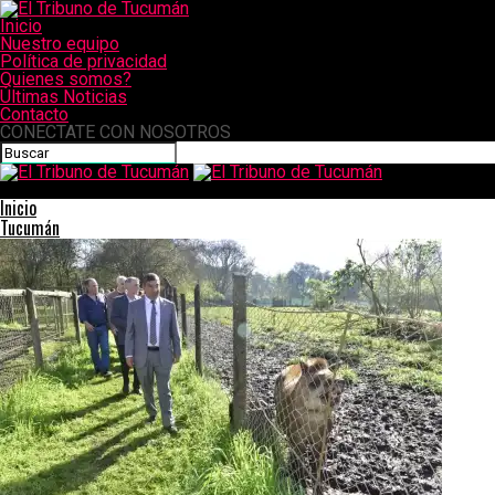
Inicio
Nuestro equipo
Política de privacidad
Quienes somos?
Últimas Noticias
Contacto
CONECTATE CON NOSOTROS
El Tribuno de Tucumán
Inicio
Tucumán