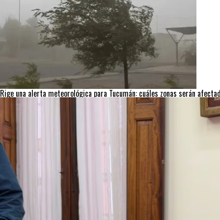
Rige una alerta meteorológica para Tucumán: cuáles zonas serán afectad