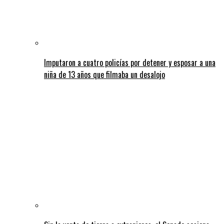
Imputaron a cuatro policías por detener y esposar a una
niña de 13 años que filmaba un desalojo