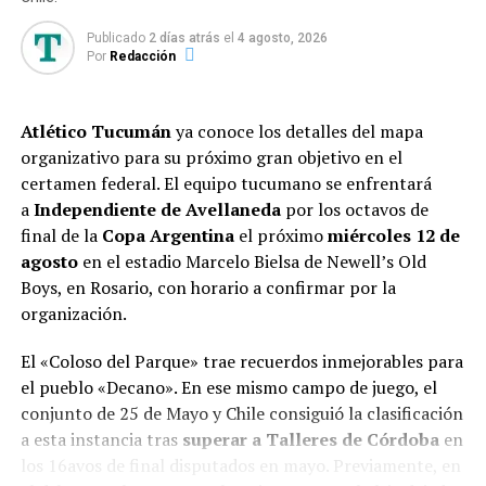
Braida ingresaría por Lautaro Blanco; Milton Delgado
10- Franco Colapinto (7)
Publicado
2 días atrás
el
4 agosto, 2026
entraría por Sebastián Villa; y Milton Giménez ocuparía
Por
Redacción
el lugar de Miguel Merentiel.
10- Isack Hadjar (7).
Tras abrir el semestre con una caída frente a
FUENTE:
TyC Sports
Atlético Tucumán
ya conoce los detalles del mapa
Independiente en Avellaneda, Estudiantes supo
organizativo para su próximo gran objetivo en el
levantarse del tropezón y se lució frente a Defensa y
certamen federal. El equipo tucumano se enfrentará
Justicia con un 3-0 en UNO. En busca de seguir por la
a
Independiente de Avellaneda
por los octavos de
misma senda, el elenco dirigido por Alexander Medina
final de la
Copa Argentina
el próximo
miércoles 12 de
irá por otra victoria con casi nula rotación a sabiendas
agosto
en el estadio Marcelo Bielsa de Newell’s Old
de que el fin de semana visita a Deportivo Riestra en la
Boys, en Rosario, con horario a confirmar por la
previa del duelo de octavos de la Copa Libertadores ante
organización.
Universidad Católica.
El «Coloso del Parque» trae recuerdos inmejorables para
La última vez que ambos equipos se enfrentaron fue un
el pueblo «Decano». En ese mismo campo de juego, el
2-1 a favor del Pincha por el Torneo Apertura. El cotejo
conjunto de 25 de Mayo y Chile consiguió la clasificación
jugado en La Plata contó con goles de Santiago Núñez,
a esta instancia tras
superar a Talleres de Córdoba
en
Leandro González Pírez y el descuento de Exequiel
los 16avos de final disputados en mayo. Previamente, en
Zeballos, en un cruce en el que en un Boca mermado por