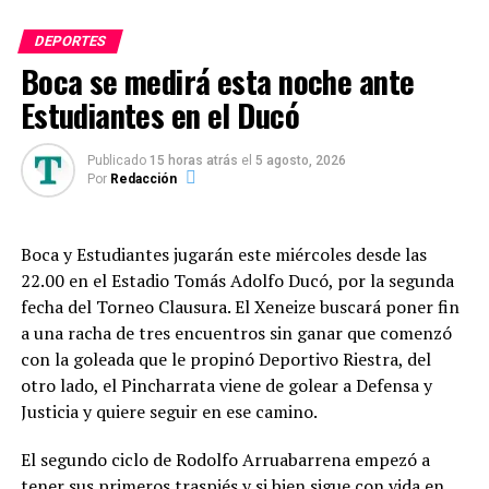
completa en la F1 con Alpine».
DEPORTES
Boca se medirá esta noche ante
«Seis carreras sumando puntos al total de Alpine, junto
con los de su compañero Pierre Gasly, lo que les permite
Estudiantes en el Ducó
ocupar un respetable sexto lugar en el Campeonato de
Equipos (donde ocupaban el quinto puesto hasta que
Publicado
15 horas atrás
el
5 agosto, 2026
Racing Bull los superó). Si Colapinto mantiene este nivel
Por
Redacción
y le exige más a Gasly, sus posibilidades de permanecer
en el equipo una temporada más no se verán
Boca y Estudiantes jugarán este miércoles desde las
perjudicadas», auguraron.
22.00 en el Estadio Tomás Adolfo Ducó, por la segunda
fecha del Torneo Clausura. El Xeneize buscará poner fin
La Fórmula 1 afronta por estos momentos un período
a una racha de tres encuentros sin ganar que comenzó
de vacaciones con acción a reanudarse el fin de semana
con la goleada que le propinó Deportivo Riestra, del
del domingo 23 de agosto, con el Gran Premio de los
otro lado, el Pincharrata viene de golear a Defensa y
Países Bajos.
Justicia y quiere seguir en ese camino.
El ranking de pilotos de La
El segundo ciclo de Rodolfo Arruabarrena empezó a
Fórmula 1 a mitad de la
tener sus primeros traspiés y si bien sigue con vida en