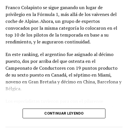
Franco Colapinto se sigue ganando un lugar de
privilegio en la Fórmula 1, más allá de los vaivenes del
coche de Alpine. Ahora, un grupo de expertos
convocados por la misma categoría lo colocaron en el
top 10 de los pilotos de la temporada en base a su
rendimiento, y le auguraron continuidad.
En este ranking, el argentino fue asignado al décimo
puesto, dos por arriba del que ostenta en el
Campeonato de Conductores con 19 puntos producto
de su sexto puesto en Canadá, el séptimo en Miami,
noveno en Gran Bretaña y décimo en China, Barcelona y
Bélgica.
Los especialistas tuvieron para con el pilarense
conceptos muy elogiosos: «Hablando de consistencia,
CONTINUAR LEYENDO
este es un aspecto en el que Franco Colapinto ha
mejorado notablemente durante su primera temporada