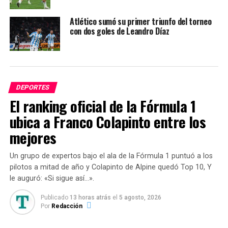
Franco Petroli, Lucas Arce, Pier Barrios, Federico
Atlético sumó su primer triunfo del torneo
Rasmussen, Elías Pereyra; Gonzalo Abrego, Bruno Leyes,
con dos goles de Leandro Díaz
Nicolás Fernández; Santino Andino, Daniel Barrea y
Salomón Rodríguez. DT: Daniel Oldrá.
DEPORTES
TEMAS RELACIONADOS:
ACTUALIDAD
ATLÉTICO
GODOY CRUZ
MENDOZA
El ranking oficial de la Fórmula 1
ubica a Franco Colapinto entre los
SIGUENTE
San Martín celebra 115 años de vida
mejores
ANTERIOR
Los hinchas de San Martín serán sometidos controles y
Un grupo de expertos bajo el ala de la Fórmula 1 puntuó a los
cacheos durante el viaje a Rosario
pilotos a mitad de año y Colapinto de Alpine quedó Top 10, Y
le auguró: «Si sigue así…».
Publicado
13 horas atrás
el
5 agosto, 2026
Por
Redacción