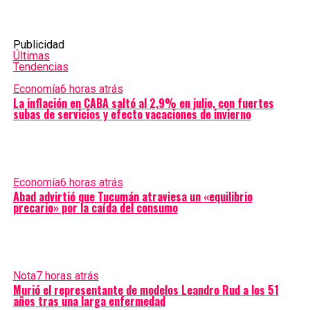
Publicidad
Últimas
Tendencias
Economía
6 horas atrás
La inflación en CABA saltó al 2,9% en julio, con fuertes
subas de servicios y efecto vacaciones de invierno
Economía
6 horas atrás
Abad advirtió que Tucumán atraviesa un «equilibrio
precario» por la caída del consumo
Nota
7 horas atrás
Murió el representante de modelos Leandro Rud a los 51
años tras una larga enfermedad