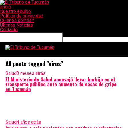
Inicio
Nuestro equipo
Política de privacidad
Quienes somos?
Últimas Noticias
Contacto
CONECTATE CON NOSOTROS
El Tribuno de Tucumán
All posts tagged "virus"
Salud
3 meses atrás
El Ministerio de Salud aconsejó llevar barbijo en el
transporte público ante aumento de casos de gripe
en Tucumán
Salud
4 años atrás