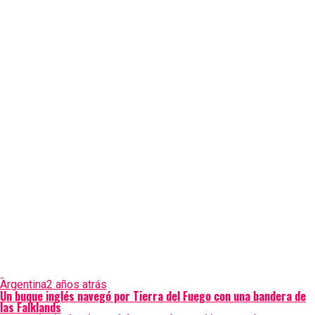
Argentina
2 años atrás
Un buque inglés navegó por Tierra del Fuego con una bandera de
las Falklands