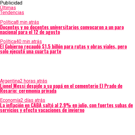
Publicidad
Últimas
Tendencias
Política
8 min atrás
Docentes y no docentes universitarios convocaron a un paro
nacional para el 12 de agosto
Política
40 min atrás
El Gobierno recaudó $1,5 billón para rutas y obras viales, pero
solo ejecutó una cuarta parte
Argentina
2 horas atrás
Lionel Messi despide a su papá en el cementerio El Prado de
Rosario: ceremonia privada
Economía
2 días atrás
La inflación en CABA saltó al 2,9% en julio, con fuertes subas de
servicios y efecto vacaciones de invierno