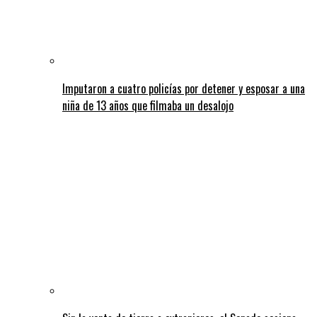
Imputaron a cuatro policías por detener y esposar a una
niña de 13 años que filmaba un desalojo