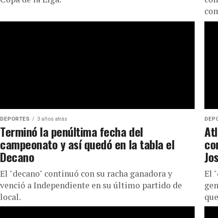
com
DEPORTES
3 años atrás
DEP
Terminó la penúltima fecha del
At
campeonato y así quedó en la tabla el
co
Decano
Jos
El "decano" continuó con su racha ganadora y
El 
venció a Independiente en su último partido de
gen
local.
que