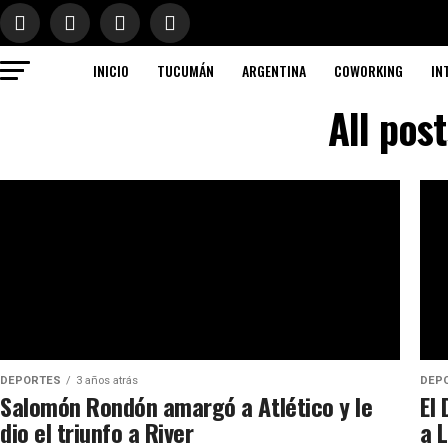
INICIO
TUCUMÁN
ARGENTINA
COWORKING
IN
All pos
DEPORTES
3 años atrás
DEP
Salomón Rondón amargó a Atlético y le
El
dio el triunfo a River
a 