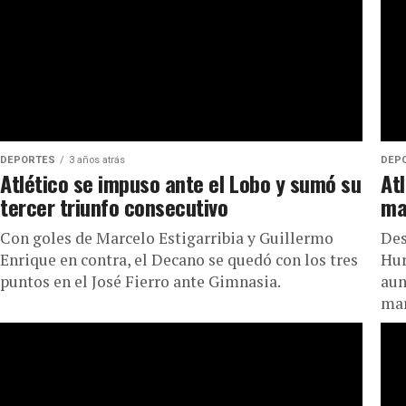
DEPORTES
3 años atrás
DEP
Atlético se impuso ante el Lobo y sumó su
At
tercer triunfo consecutivo
ma
Con goles de Marcelo Estigarribia y Guillermo
Des
Enrique en contra, el Decano se quedó con los tres
Hur
puntos en el José Fierro ante Gimnasia.
aun
mar