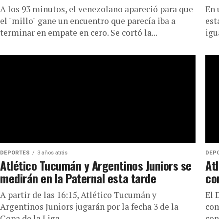
A los 93 minutos, el venezolano apareció para que
En 
el "millo" gane un encuentro que parecía iba a
est
terminar en empate en cero. Se cortó la...
igu
DEPORTES
3 años atrás
DEP
Atlético Tucumán y Argentinos Juniors se
Atl
medirán en la Paternal esta tarde
co
A partir de las 16:15, Atlético Tucumán y
El 
Argentinos Juniors jugarán por la fecha 3 de la
com
Copa de la Liga.
con