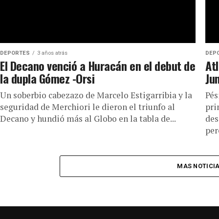
DEPORTES
3 años atrás
DEP
El Decano venció a Huracán en el debut de
At
la dupla Gómez -Orsi
Ju
Un soberbio cabezazo de Marcelo Estigarribia y la
Pés
seguridad de Merchiori le dieron el triunfo al
pri
Decano y hundió más al Globo en la tabla de...
des
per
MAS NOTICI