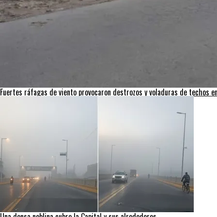
Fuertes ráfagas de viento provocaron destrozos y voladuras de techos en 
Una densa neblina cubre la Capital y sus alrededores