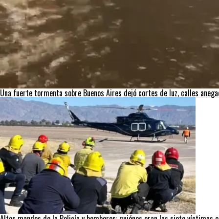
Una fuerte tormenta sobre Buenos Aires dejó cortes de luz, calles aneg
Altos mandos de la Policía y bomberos: quiénes eran las siete víctimas e