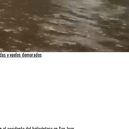
adas y vuelos demorados
n el accidente del helicóptero en San Juan