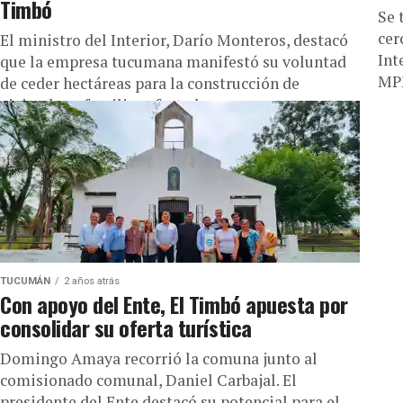
Timbó
Se 
cer
El ministro del Interior, Darío Monteros, destacó
Int
que la empresa tucumana manifestó su voluntad
MPF
de ceder hectáreas para la construcción de
viviendas a familias afectadas por...
TUCUMÁN
2 años atrás
Con apoyo del Ente, El Timbó apuesta por
consolidar su oferta turística
Domingo Amaya recorrió la comuna junto al
comisionado comunal, Daniel Carbajal. El
presidente del Ente destacó su potencial para el