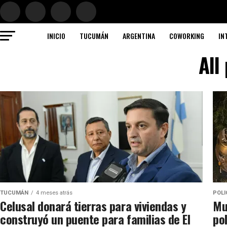
INICIO
TUCUMÁN
ARGENTINA
COWORKING
IN
All
TUCUMÁN
4 meses atrás
POLI
Celusal donará tierras para viviendas y
Mu
construyó un puente para familias de El
pol