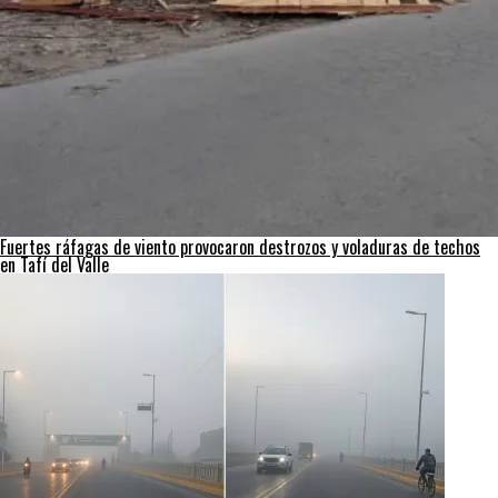
Fuertes ráfagas de viento provocaron destrozos y voladuras de techos
en Tafí del Valle