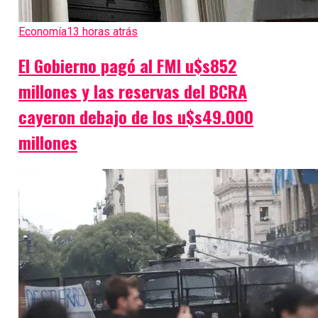
Economía
13 horas atrás
El Gobierno pagó al FMI u$s852
millones y las reservas del BCRA
cayeron debajo de los u$s49.000
millones