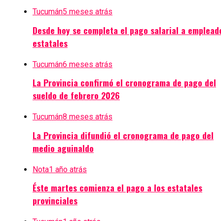
Tucumán
5 meses atrás
Desde hoy se completa el pago salarial a emplead
estatales
Tucumán
6 meses atrás
La Provincia confirmó el cronograma de pago del
sueldo de febrero 2026
Tucumán
8 meses atrás
La Provincia difundió el cronograma de pago del
medio aguinaldo
Nota
1 año atrás
Éste martes comienza el pago a los estatales
provinciales