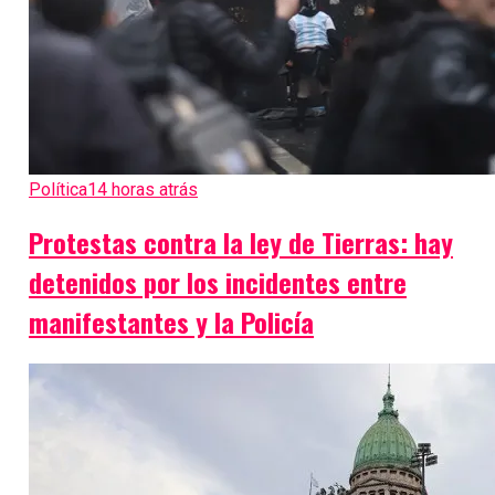
Política
14 horas atrás
Protestas contra la ley de Tierras: hay
detenidos por los incidentes entre
manifestantes y la Policía