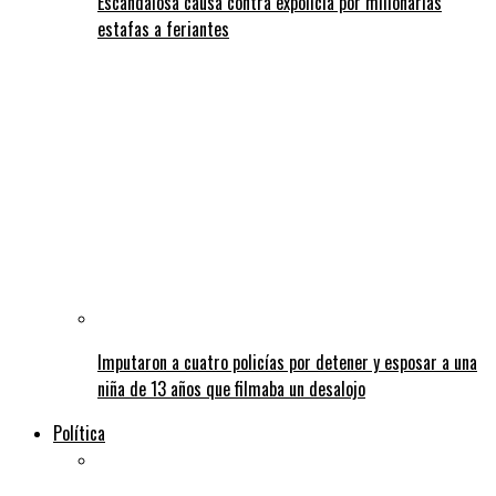
Escandalosa causa contra expolicía por millonarias
estafas a feriantes
Imputaron a cuatro policías por detener y esposar a una
niña de 13 años que filmaba un desalojo
Política