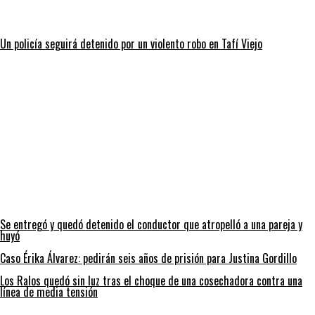
Un policía seguirá detenido por un violento robo en Tafí Viejo
Se entregó y quedó detenido el conductor que atropelló a una pareja y
huyó
Caso Érika Álvarez: pedirán seis años de prisión para Justina Gordillo
Los Ralos quedó sin luz tras el choque de una cosechadora contra una
línea de media tensión