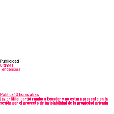
Publicidad
Últimas
Tendencias
Política
10 horas atrás
Javier Milei partió rumbo a Ecuador y no estará presente en la
sesión por el proyecto de inviolabilidad de la propiedad privada