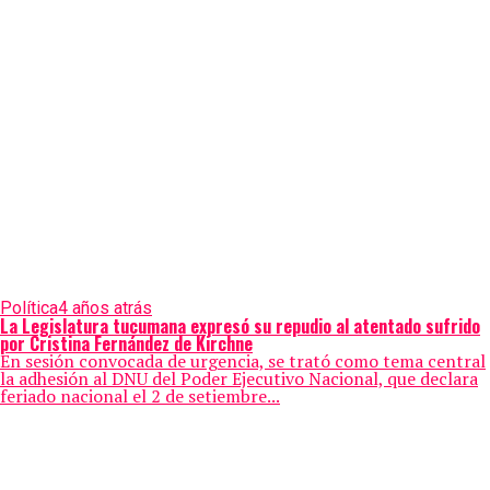
Política
4 años atrás
La Legislatura tucumana expresó su repudio al atentado sufrido
por Cristina Fernández de Kirchne
En sesión convocada de urgencia, se trató como tema central
la adhesión al DNU del Poder Ejecutivo Nacional, que declara
feriado nacional el 2 de setiembre...