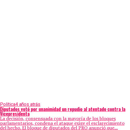
Política
4 años atrás
Diputados votó por unanimidad un repudio al atentado contra la
Vicepresidenta
La decisión, consensuada con la mayoría de los bloques
parlamentarios, condena el ataque exige el esclarecimiento
del hecho. El bloque de diputados del PRO anunció que...