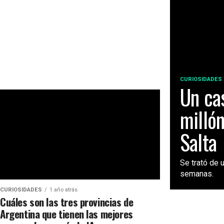
CURIOSIDADES
Un ca
millón
Salta
Se trató de 
semanas.
CURIOSIDADES
1 año atrás
Cuáles son las tres provincias de
Argentina que tienen las mejores