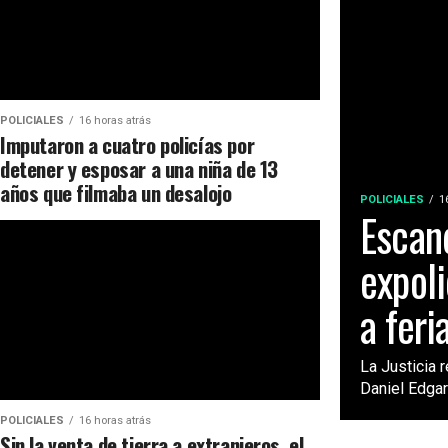
POLICIALES
16 horas atrás
Imputaron a cuatro policías por
detener y esposar a una niña de 13
años que filmaba un desalojo
POLICIALES
1
Escan
expoli
a feri
La Justicia r
Daniel Edgar
POLICIALES
16 horas atrás
Sin la venta de tierra a extranjeros, el