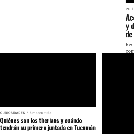
POLÍ
Ac
y 
de
Rec
com
rep
CURIOSIDADES
6 meses atrás
Quiénes son los therians y cuándo
tendrán su primera juntada en Tucumán