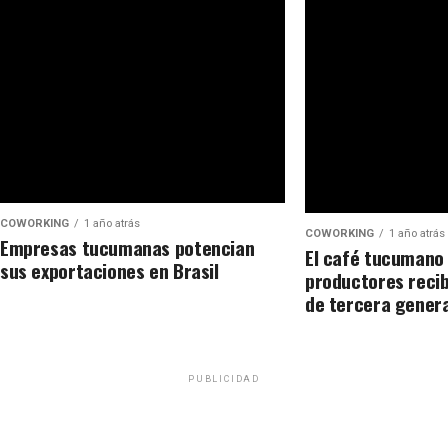
COWORKING
1 año atrás
COWORKING
1 año atrás
Empresas tucumanas potencian
El café tucumano 
sus exportaciones en Brasil
productores recib
de tercera gener
PUBLICIDAD