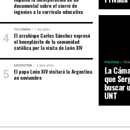
documental sobre el cierre de
ingenios a la currícula educativa
TUCUMÁN
1 día atrás
El arzobispo Carlos Sánchez expresó
el beneplácito de la comunidad
católica por la visita de León XIV
POLÍTICA
10 h
ARGENTINA
2 días atrás
La Cáma
El papa León XIV visitará la Argentina
que Ser
en noviembre
buscar 
UNT