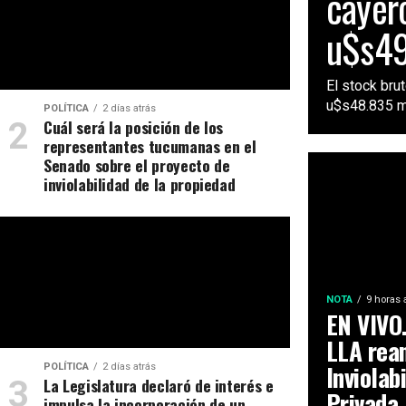
cayer
u$s49
El stock bru
u$s48.835 mi
POLÍTICA
2 días atrás
Cuál será la posición de los
representantes tucumanas en el
Senado sobre el proyecto de
inviolabilidad de la propiedad
NOTA
9 horas 
EN VIVO.
LLA rean
Inviolab
POLÍTICA
2 días atrás
La Legislatura declaró de interés e
Privada
impulsa la incorporación de un