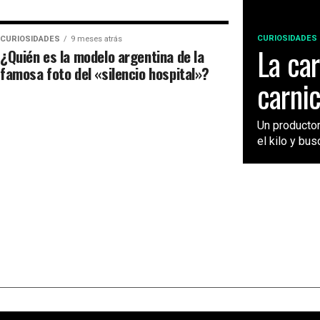
CURIOSIDADES
CURIOSIDADES
9 meses atrás
La car
¿Quién es la modelo argentina de la
famosa foto del «silencio hospital»?
carnic
Un producto
el kilo y bus