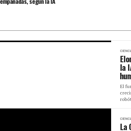
empanadas, según la IA
CIENC
Elo
la 
hu
El fu
creci
robót
CIENC
La 